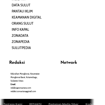
DATA SULUT
ARTIKEL
PANTAU IKLIM
PERSONA
KEAMANAN DIGITAL
ORANG SULUT
INFO KAPAL
ZONADATA
ZONAPEDIA
SULUTPEDIA
Redaksi
Network
Kelurahan Mongkonai, Kecamatan
PANTAU24.COM
Mongkonai Barat, Kotamobagu,
TENTANGPUAN.COM
Sulawesi Utara
TERASMANADO.COM
Email:
KELASBELAJAR.ORG
redaksi@zonautara.com
redaksi.zonautara@gmail.com
Tentang Kami
REDAKSI
Pedoman Media Siber
Kode Etik Jurn