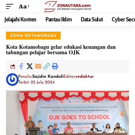
Aa
Jelajahi Konten
Pantau Iklim
Data Sulut
Cyber Secu
ZONA KOTAMOBAGU
Kota Kotamobagu gelar edukasi keuangan dan
tabungan pelajar bersama OJK
Penulis:
Sajidin Kandoli
Editor:
redaktur
Terbit: 25 July 2024