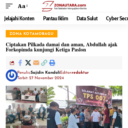
Aa
Jelajahi Konten
Pantau Iklim
Data Sulut
Cyber Secu
ZONA KOTAMOBAGU
Ciptakan Pilkada damai dan aman, Abdullah ajak
Forkopimda kunjungi Ketiga Paslon
Penulis:
Sajidin Kandoli
Editor:
redaktur
Terbit: 27 November 2024