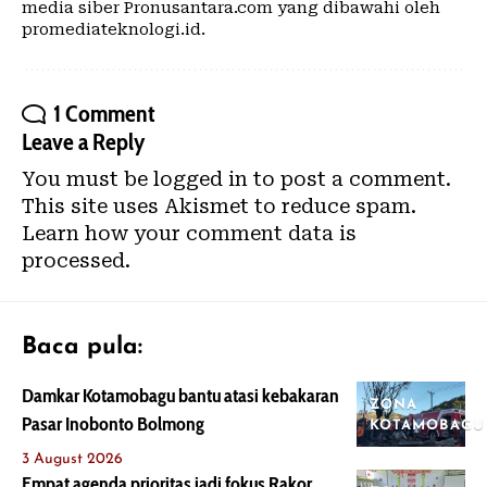
media siber Pronusantara.com yang dibawahi oleh
promediateknologi.id.
1 Comment
Leave a Reply
You must be
logged in
to post a comment.
This site uses Akismet to reduce spam.
Learn how your comment data is
processed.
Baca pula:
Damkar Kotamobagu bantu atasi kebakaran
ZONA
Pasar Inobonto Bolmong
KOTAMOBAGU
3 August 2026
Empat agenda prioritas jadi fokus Rakor