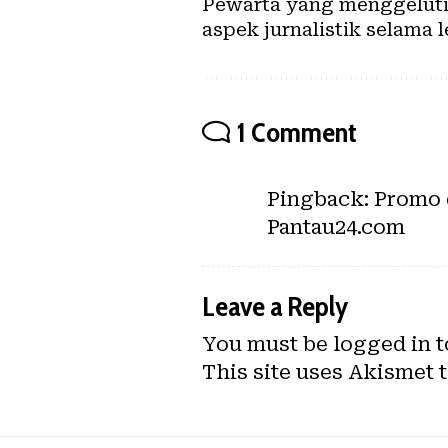
Pewarta yang menggeluti j
aspek jurnalistik selama l
1 Comment
Pingback:
Promo 
Pantau24.com
Leave a Reply
You must be
logged in
t
This site uses Akismet 