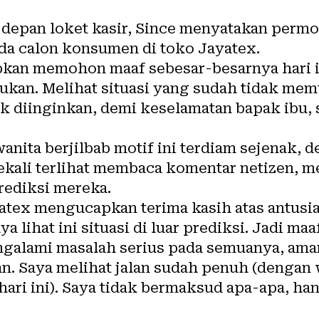
 depan loket kasir, Since menyatakan per
da calon konsumen di toko Jayatex.
pkan memohon maaf sebesar-besarnya hari 
ukan. Melihat situasi yang sudah tidak mem
dak diinginkan, demi keselamatan bapak ibu
wanita berjilbab motif ini terdiam sejenak, 
esekali terlihat membaca komentar netizen,
 prediksi mereka.
atex mengucapkan terima kasih atas antusi
 lihat ini situasi di luar prediksi. Jadi m
ngalami masalah serius pada semuanya, aman
an. Saya melihat jalan sudah penuh (dengan 
(hari ini). Saya tidak bermaksud apa-apa, 