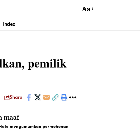
Aa
Index
kan, pemilik
Share
nce Male mengumumkan permohonan