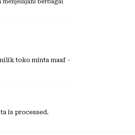
h menjelajahi berbagai
ilik toko minta maaf -
a is processed.