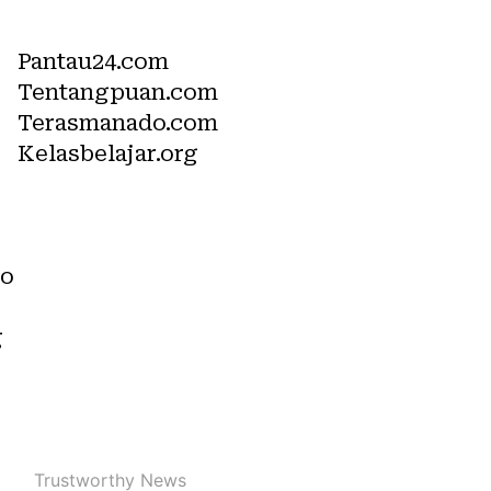
Network
Pantau24.com
Tentangpuan.com
Terasmanado.com
Kelasbelajar.org
co
g
Trustworthy News