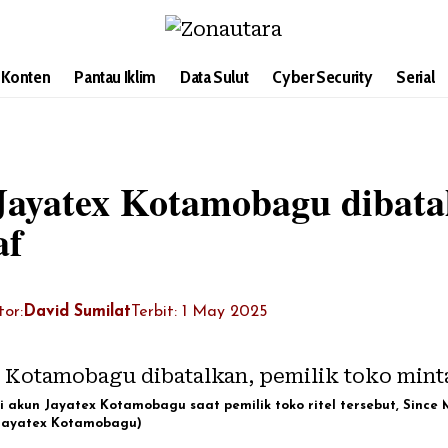
i Konten
Pantau Iklim
Data Sulut
Cyber Security
Serial
Jayatex Kotamobagu dibatal
af
tor:
David Sumilat
Terbit: 1 May 2025
i akun Jayatex Kotamobagu saat pemilik toko ritel tersebut, Si
 Jayatex Kotamobagu)