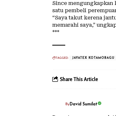
Since mengungkapkan ke
satu pembeli perempua
“Saya takut kerena jant
memarahi saya,” ungka
***
TAGGED:
JAYATEX KOTAMOBAGU
Share This Article
David Sumilat
By