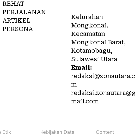
Redaksi
REHAT
PERJALANAN
Kelurahan
ARTIKEL
Mongkonai,
PERSONA
Kecamatan
L
Mongkonai Barat,
Kotamobagu,
Sulawesi Utara
Email:
redaksi@zonautara.
m
redaksi.zonautara@
mail.com
 Etik
Kebijakan Data
Content