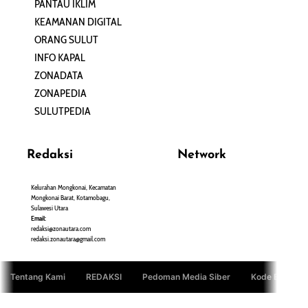
PANTAU IKLIM
PERSONA
KEAMANAN DIGITAL
ORANG SULUT
INFO KAPAL
ZONADATA
ZONAPEDIA
SULUTPEDIA
Redaksi
Network
Kelurahan Mongkonai, Kecamatan
PANTAU24.COM
Mongkonai Barat, Kotamobagu,
TENTANGPUAN.COM
Sulawesi Utara
TERASMANADO.COM
Email:
KELASBELAJAR.ORG
redaksi@zonautara.com
redaksi.zonautara@gmail.com
Tentang Kami
REDAKSI
Pedoman Media Siber
Kode Etik Jurn