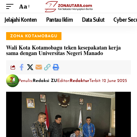
Aa
Jelajahi Konten
Pantau Iklim
Data Sulut
Cyber Secu
ZONA KOTAMOBAGU
Wali Kota Kotamobagu teken kesepakatan kerja
sama dengan Universitas Negeri Manado
Penulis:
Redaksi ZU
Editor:
Redaktur
Terbit: 12 June 2025