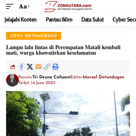
Aa
Jelajahi Konten
Pantau Iklim
Data Sulut
Cyber Secu
ZONA KOTAMOBAGU
Lampu lalu lintas di Perempatan Matali kembali
mati, warga khawatirkan keselamatan
Penulis:
Tri Deyna Cahyani
Editor:
Marsal Datundugon
Terbit: 14 June 2025