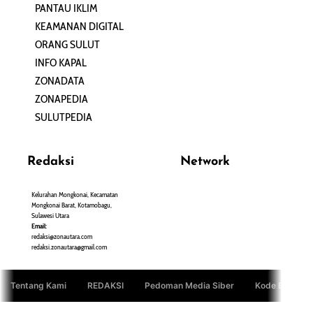
PANTAU IKLIM
PERSONA
KEAMANAN DIGITAL
ORANG SULUT
INFO KAPAL
ZONADATA
ZONAPEDIA
SULUTPEDIA
Redaksi
Network
Kelurahan Mongkonai, Kecamatan
PANTAU24.COM
Mongkonai Barat, Kotamobagu,
TENTANGPUAN.COM
Sulawesi Utara
TERASMANADO.COM
Email:
KELASBELAJAR.ORG
redaksi@zonautara.com
redaksi.zonautara@gmail.com
Tentang Kami
REDAKSI
Pedoman Media Siber
Kode Etik Jurn