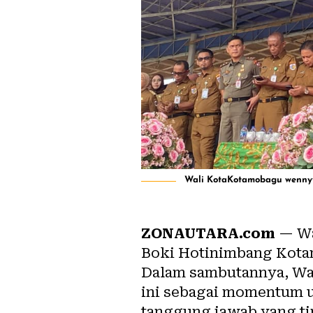
Wali KotaKotamobagu wennyy 
ZONAUTARA.com
— Wa
Boki Hotinimbang Kotam
Dalam sambutannya, Wa
ini sebagai momentum u
tanggung jawab yang ti