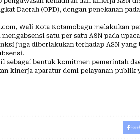
 pengawasan kehadiran dan kinerja ASN di
ngkat Daerah (OPD), dengan penekanan pad
ra.com, Wali Kota Kotamobagu melakukan p
 mengabsensi satu per satu ASN pada upaca
anksi juga diberlakukan terhadap ASN yang 
absensi.
bil sebagai bentuk komitmen pemerintah d
an kinerja aparatur demi pelayanan publik 
Face