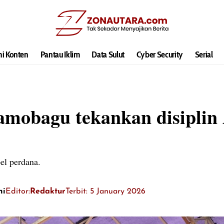
hi Konten
Pantau Iklim
Data Sulut
Cyber Security
Serial
amobagu tekankan disiplin
el perdana.
ni
Editor:
Redaktur
Terbit: 5 January 2026