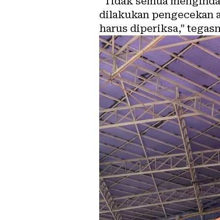
“Tidak semua mengindah
dilakukan pengecekan a
harus diperiksa,” tegas