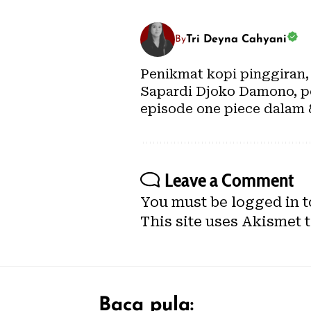
Tri Deyna Cahyani
By
Penikmat kopi pinggiran,
Sapardi Djoko Damono, pe
episode one piece dalam 
Leave a Comment
You must be
logged in
t
This site uses Akismet 
Baca pula: