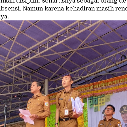
kan disiplin. Seharusnya sebagai orang dew
bsensi. Namun karena kehadiran masih rend
nya.