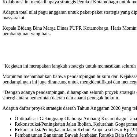
Kolaborasi ini menjadi upaya strategis Pemkot Kotamobagu untuk me
Adapun total nilai pagu anggaran untuk paket-paket strategis yang d
masyarakat.
Kepala Bidang Bina Marga Dinas PUPR Kotamobagu, Haris Momintan, 
pembangunan yang baik.
“Kegiatan ini merupakan langkah strategis untuk memastikan seluruh
Momintan menambahkan bahwa pendampingan hukum dari Kejaksaan Neg
pendampingan ini juga dirancang untuk mengidentifikasi dan mencega
“Dengan adanya pendampingan, diharapkan seluruh proyek strategis d
sinergi antara pemerintah daerah dan aparat penegak hukum.
Adapun daftar proyek strategis daerah Tahun Anggaran 2026 yang tel
Optimalisasi Gelanggang Olahraga Ambang Kotamobagu Tahap
Rekonstruksi/Peningkatan Jalan Ibolian, Kelurahan Gogagoma
Rekonstruksi/Peningkatan Jalan Kebun Ampera sebesar Rp2.9
Pembangunan Bangunan Bawah Jembatan Rangka Baja (Monsi