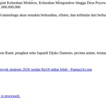
eliputi Kelurahan Molinow, Kelurahan Mongondow hingga Desa Poyow
1.000.000.000
 Kotamobagu akan semakin berkualitas, efisien, dan terhindar dari be
on Ranti, pengikut setia Sapardi Djoko Damono, pecinta anime, terut
yek strategis 2026 senilai Rp18 miliar lebih - Pantau24.com
is processed.