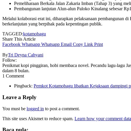
Pemeliharaan Berkala Jalan Zakaria Imban (Tahap 3) yang m
Pembangunan lanjutan Alun-alun Paloko Kinalang sebesar Rp
Melalui kolaborasi erat ini, diharapkan pelaksanaan pembangunan di
berkelanjutan yang berpihak pada kepentingan publik.
TAGGED:
kotamobagu
Share This Article
Facebook
Whatsapp
Whatsapp
Email
Copy Link
Print
By
Tri Deyna Cahyani
Follow:
Penikmat kopi pinggiran, hobi membaca novel. Pecandu lagu-lagu Jas
dalam 8 bulan.
1 Comment
Pingback:
Pemkot Kotamobagu libatkan Kejaksaan dampingi pro
Leave a Reply
You must be
logged in
to post a comment.
This site uses Akismet to reduce spam.
Learn how your comment data 
Baca pula: