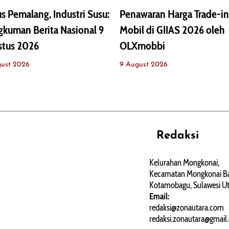
s Pemalang, Industri Susu:
Penawaran Harga Trade-in
kuman Berita Nasional 9
Mobil di GIIAS 2026 oleh
stus 2026
OLXmobbi
gust 2026
9 August 2026
Redaksi
REHAT
PERJALANAN
ARTIKEL
Kelurahan Mongkonai,
Kecamatan Mongkonai Ba
PERSONA
Kotamobagu, Sulawesi Ut
Email:
redaksi@zonautara.com
redaksi.zonautara@gmail