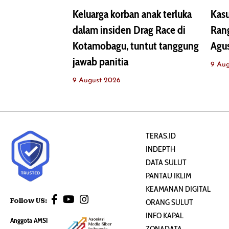
Keluarga korban anak terluka
Kasu
dalam insiden Drag Race di
Rang
Kotamobagu, tuntut tanggung
Agu
jawab panitia
9 Au
9 August 2026
TERAS.ID
INDEPTH
DATA SULUT
PANTAU IKLIM
KEAMANAN DIGITAL
Follow US:
ORANG SULUT
INFO KAPAL
Anggota AMSI
ZONADATA