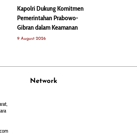
Kapolri Dukung Komitmen
Pemerintahan Prabowo-
Gibran dalam Keamanan
9 August 2026
Network
PANTAU24.COM
rat,
TENTANGPUAN.COM
ara
TERASMANADO.COM
KELASBELAJAR.ORG
.com