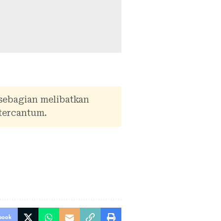
 sebagian melibatkan
tercantum.
book