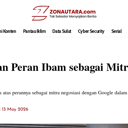
hi Konten
Pantau Iklim
Data Sulut
Cyber Security
Serial
n Peran Ibam sebagai Mitr
a atas perannya sebagai mitra negosiasi dengan Google dala
t: 13 May 2026