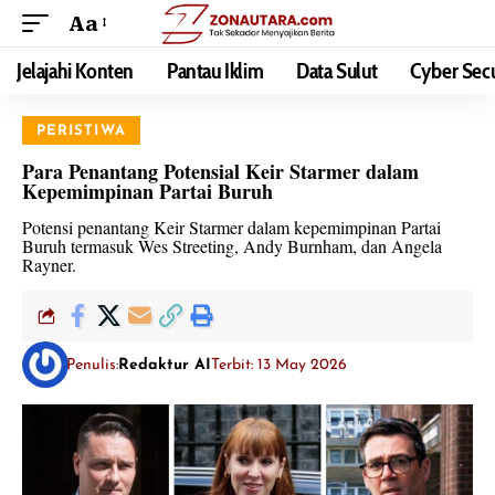
Aa
Jelajahi Konten
Pantau Iklim
Data Sulut
Cyber Secu
PERISTIWA
Para Penantang Potensial Keir Starmer dalam
Kepemimpinan Partai Buruh
Potensi penantang Keir Starmer dalam kepemimpinan Partai
Buruh termasuk Wes Streeting, Andy Burnham, dan Angela
Rayner.
Penulis:
Redaktur AI
Terbit: 13 May 2026