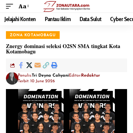
Aa
Jelajahi Konten
Pantau Iklim
Data Sulut
Cyber Secu
ZONA KOTAMOBAGU
Znergy dominasi seleksi O2SN SMA tingkat Kota
Kotamobagu
Penulis:
Tri Deyna Cahyani
Editor:
Redaktur
Terbit: 10 June 2026