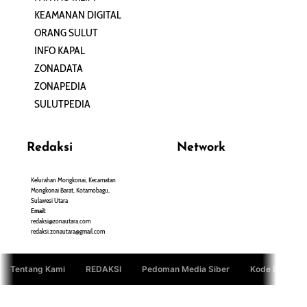
KEAMANAN DIGITAL
ORANG SULUT
INFO KAPAL
ZONADATA
ZONAPEDIA
SULUTPEDIA
Redaksi
Network
Kelurahan Mongkonai, Kecamatan
PANTAU24.COM
Mongkonai Barat, Kotamobagu,
TENTANGPUAN.COM
Sulawesi Utara
TERASMANADO.COM
Email:
KELASBELAJAR.ORG
redaksi@zonautara.com
redaksi.zonautara@gmail.com
Tentang Kami
REDAKSI
Pedoman Media Siber
Kode Etik Jurn