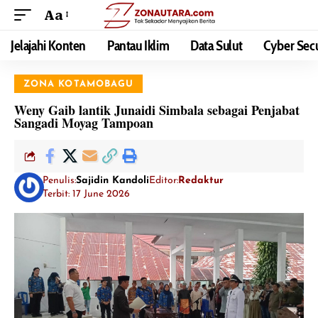
Aa
Jelajahi Konten
Pantau Iklim
Data Sulut
Cyber Secu
ZONA KOTAMOBAGU
Weny Gaib lantik Junaidi Simbala sebagai Penjabat
Sangadi Moyag Tampoan
Penulis:
Sajidin Kandoli
Editor:
Redaktur
Terbit: 17 June 2026