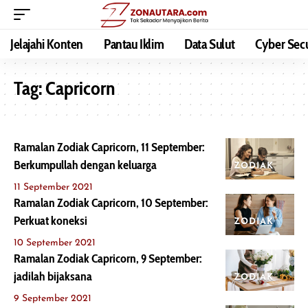
Jelajahi Konten
Pantau Iklim
Data Sulut
Cyber Secu
Tag:
Capricorn
Ramalan Zodiak Capricorn, 11 September:
Berkumpullah dengan keluarga
ZODIAK
11 September 2021
Ramalan Zodiak Capricorn, 10 September:
Perkuat koneksi
ZODIAK
10 September 2021
Ramalan Zodiak Capricorn, 9 September:
jadilah bijaksana
ZODIAK
9 September 2021