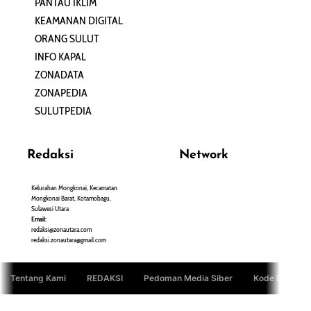
PANTAU IKLIM
PERSONA
KEAMANAN DIGITAL
ORANG SULUT
INFO KAPAL
ZONADATA
ZONAPEDIA
SULUTPEDIA
Redaksi
Network
Kelurahan Mongkonai, Kecamatan
PANTAU24.COM
Mongkonai Barat, Kotamobagu,
TENTANGPUAN.COM
Sulawesi Utara
TERASMANADO.COM
Email:
KELASBELAJAR.ORG
redaksi@zonautara.com
redaksi.zonautara@gmail.com
Tentang Kami
REDAKSI
Pedoman Media Siber
Kode Etik Jurn