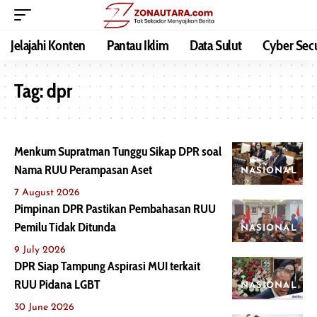
Jelajahi Konten
Pantau Iklim
Data Sulut
Cyber Secu
Tag:
dpr
Menkum Supratman Tunggu Sikap DPR soal
Nama RUU Perampasan Aset
NASIONAL
7 August 2026
Pimpinan DPR Pastikan Pembahasan RUU
Pemilu Tidak Ditunda
NASIONAL
9 July 2026
DPR Siap Tampung Aspirasi MUI terkait
RUU Pidana LGBT
NASIONAL
30 June 2026