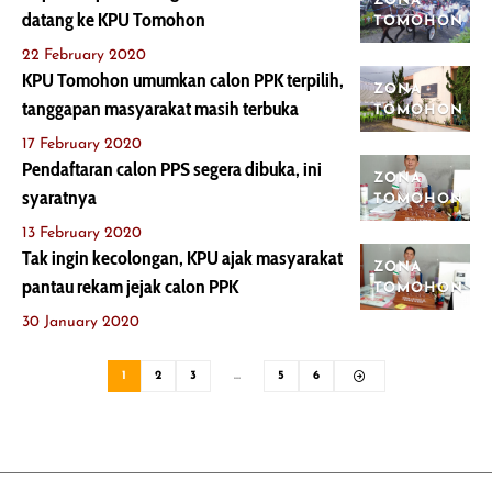
ZONA
datang ke KPU Tomohon
TOMOHON
22 February 2020
KPU Tomohon umumkan calon PPK terpilih,
ZONA
tanggapan masyarakat masih terbuka
TOMOHON
17 February 2020
Pendaftaran calon PPS segera dibuka, ini
ZONA
syaratnya
TOMOHON
13 February 2020
Tak ingin kecolongan, KPU ajak masyarakat
ZONA
pantau rekam jejak calon PPK
TOMOHON
30 January 2020
1
2
3
…
5
6