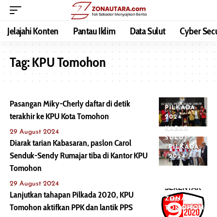
Jelajahi Konten
Pantau Iklim
Data Sulut
Cyber Secu
Tag:
KPU Tomohon
Pasangan Miky-Cherly daftar di detik
PILKADA
terakhir ke KPU Kota Tomohon
2024
KABAR
29 August 2024
SULUT
Diarak tarian Kabasaran, paslon Carol
PILKADA
Senduk-Sendy Rumajar tiba di Kantor KPU
2024
Tomohon
29 August 2024
Lanjutkan tahapan Pilkada 2020, KPU
ZONA
Tomohon aktifkan PPK dan lantik PPS
TOMOHON