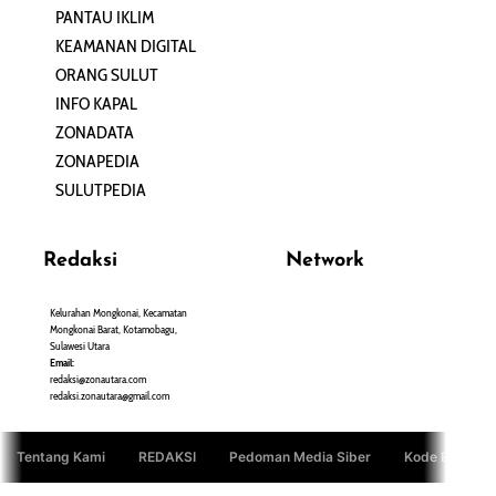
PANTAU IKLIM
PERSONA
KEAMANAN DIGITAL
ORANG SULUT
INFO KAPAL
ZONADATA
ZONAPEDIA
SULUTPEDIA
Redaksi
Network
Kelurahan Mongkonai, Kecamatan
PANTAU24.COM
Mongkonai Barat, Kotamobagu,
TENTANGPUAN.COM
Sulawesi Utara
TERASMANADO.COM
Email:
KELASBELAJAR.ORG
redaksi@zonautara.com
redaksi.zonautara@gmail.com
Tentang Kami
REDAKSI
Pedoman Media Siber
Kode Etik Jurn