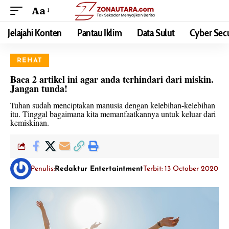
Aa
Jelajahi Konten
Pantau Iklim
Data Sulut
Cyber Secu
REHAT
Baca 2 artikel ini agar anda terhindari dari miskin.
Jangan tunda!
Tuhan sudah menciptakan manusia dengan kelebihan-kelebihan
itu. Tinggal bagaimana kita memanfaatkannya untuk keluar dari
kemiskinan.
Penulis:
Redaktur Entertaintment
Terbit: 13 October 2020