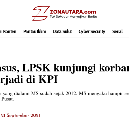
hi Konten
Pantau Iklim
Data Sulut
Cyber Security
Serial
sus, LPSK kunjungi korba
erjadi di KPI
n yang dialami MS sudah sejak 2012. MS mengaku hampir se
 Pusat.
: 21 September 2021