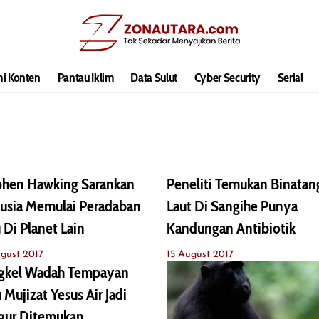
hi Konten
Pantau Iklim
Data Sulut
Cyber Security
Serial
phen Hawking Sarankan
Peneliti Temukan Binatan
usia Memulai Peradaban
Laut Di Sangihe Punya
 Di Planet Lain
Kandungan Antibiotik
gust 2017
15 August 2017
gkel Wadah Tempayan
 Mujizat Yesus Air Jadi
gur Ditemukan