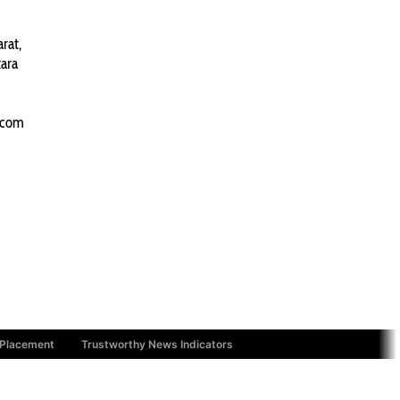
PANTAU24.COM
rat,
TENTANGPUAN.COM
ara
TERASMANADO.COM
KELASBELAJAR.ORG
.com
 Placement
Trustworthy News Indicators