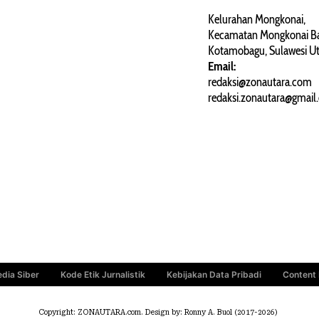
PERJALANAN
ARTIKEL
Kelurahan Mongkonai,
Kecamatan Mongkonai Ba
PERSONA
Kotamobagu, Sulawesi Ut
Email:
redaksi@zonautara.com
redaksi.zonautara@gmail
dia Siber
Kode Etik Jurnalistik
Kebijakan Data Pribadi
Content
Copyright: ZONAUTARA.com. Design by: Ronny A. Buol (2017-2026)