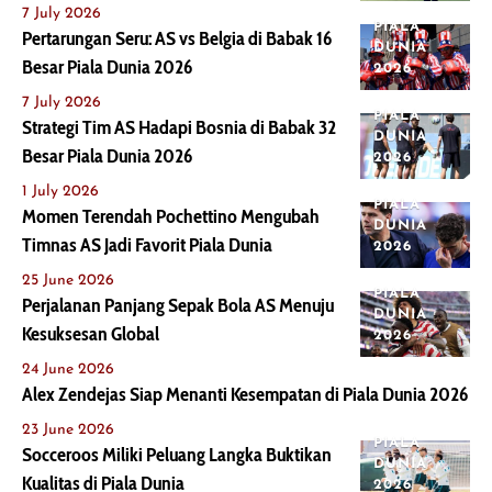
7 July 2026
PIALA
Pertarungan Seru: AS vs Belgia di Babak 16
DUNIA
Besar Piala Dunia 2026
2026
7 July 2026
PIALA
Strategi Tim AS Hadapi Bosnia di Babak 32
DUNIA
Besar Piala Dunia 2026
2026
1 July 2026
PIALA
Momen Terendah Pochettino Mengubah
DUNIA
Timnas AS Jadi Favorit Piala Dunia
2026
25 June 2026
PIALA
Perjalanan Panjang Sepak Bola AS Menuju
DUNIA
Kesuksesan Global
2026
24 June 2026
Alex Zendejas Siap Menanti Kesempatan di Piala Dunia 2026
23 June 2026
PIALA
Socceroos Miliki Peluang Langka Buktikan
DUNIA
Kualitas di Piala Dunia
2026