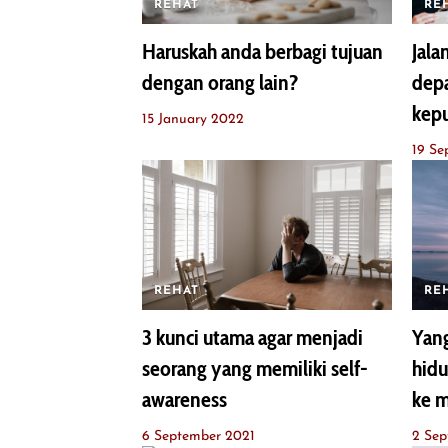
REHAT
RE
Haruskah anda berbagi tujuan
Jala
dengan orang lain?
depa
kepu
15 January 2022
19 Se
REHAT
RE
3 kunci utama agar menjadi
Yang
seorang yang memiliki self-
hidu
awareness
ke 
6 September 2021
2 Sep