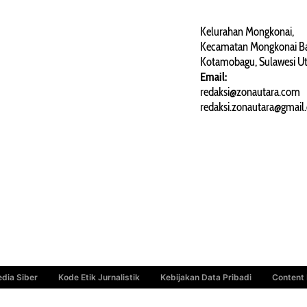
PERJALANAN
ARTIKEL
Kelurahan Mongkonai,
Kecamatan Mongkonai Ba
PERSONA
Kotamobagu, Sulawesi Ut
Email:
redaksi@zonautara.com
redaksi.zonautara@gmail
dia Siber
Kode Etik Jurnalistik
Kebijakan Data Pribadi
Content