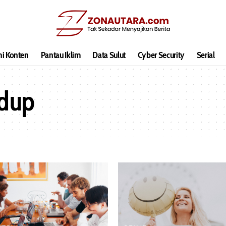
hi Konten
Pantau Iklim
Data Sulut
Cyber Security
Serial
idup