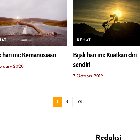
HAT
REHAT
k hari ini: Kemanusiaan
Bijak hari ini: Kuatkan diri
sendiri
bruary 2020
7 October 2019
1
2
Redaksi
REHAT