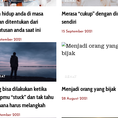
HAT
REHAT
n hidup anda di masa
Merasa “cukup” dengan dir
n ditentukan dari
sendiri
tusan anda saat ini
15 September 2021
ptember 2021
HAT
REHAT
 bisa dilakukan ketika
Menjadi orang yang bijak
pmu “stuck” dan tak tahu
28 August 2021
mana harus melangkah
tember 2021