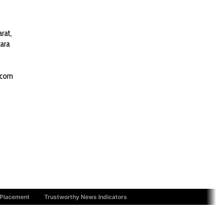
PANTAU24.COM
rat,
TENTANGPUAN.COM
ara
TERASMANADO.COM
KELASBELAJAR.ORG
.com
 Placement
Trustworthy News Indicators