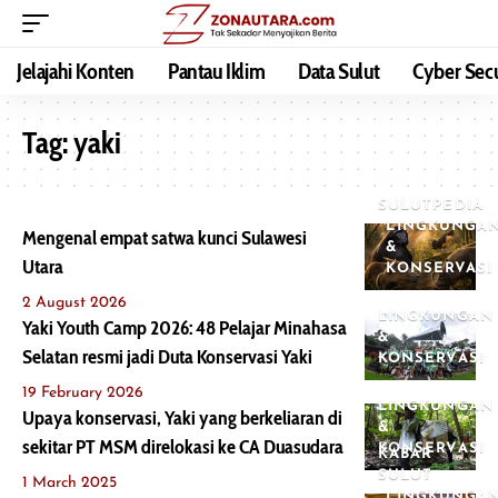
Jelajahi Konten
Pantau Iklim
Data Sulut
Cyber Secu
Tag:
yaki
SULUTPEDIA
LINGKUNGA
Mengenal empat satwa kunci Sulawesi
&
Utara
KONSERVASI
2 August 2026
LINGKUNGAN
Yaki Youth Camp 2026: 48 Pelajar Minahasa
&
Selatan resmi jadi Duta Konservasi Yaki
KONSERVASI
19 February 2026
LINGKUNGAN
Upaya konservasi, Yaki yang berkeliaran di
&
sekitar PT MSM direlokasi ke CA Duasudara
KONSERVASI
KABAR
SULUT
1 March 2025
LINGKUNGA