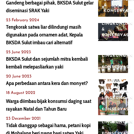
Gandeng berbagai pihak, BKSDA Sulut gelar
&
diseminasi SRAK Yaki
KONSERVASI
23 February 2024
LINGKUNGAN
Tengkorak satwa liar dilindungi masih
&
digunakan pada ornamen adat, Kepala
KONSERVASI
BKSDA Sulut imbau cari alternatif
25 June 2023
LINGKUNGAN
BKSDA Sulut dan sejumlah mitra kembali
&
kembali melepasliarkan yaki
KONSERVASI
20 June 2023
Apa perbedaan antara kera dan monyet?
ZONAPEDIA
18 August 2022
LINGKUNGAN
Warga diimbau bijak konsumsi daging saat
&
rayakan Natal dan Tahun Baru
KONSERVASI
23 December 2021
LINGKUNGAN
Tidak dianggap sebagai hama, petani kopi
&
di Mobalang beri ruang bagi satwa Yaki
KONSERVASI