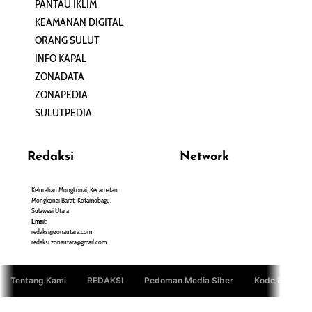
PANTAU IKLIM
PERSONA
KEAMANAN DIGITAL
ORANG SULUT
INFO KAPAL
ZONADATA
ZONAPEDIA
SULUTPEDIA
Redaksi
Network
Kelurahan Mongkonai, Kecamatan
PANTAU24.COM
Mongkonai Barat, Kotamobagu,
TENTANGPUAN.COM
Sulawesi Utara
TERASMANADO.COM
Email:
KELASBELAJAR.ORG
redaksi@zonautara.com
redaksi.zonautara@gmail.com
Tentang Kami
REDAKSI
Pedoman Media Siber
Kode Etik Jurn