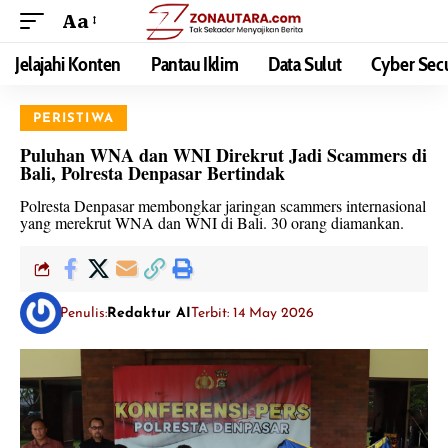
Aa
Jelajahi Konten
Pantau Iklim
Data Sulut
Cyber Secu
PERISTIWA
Puluhan WNA dan WNI Direkrut Jadi Scammers di
Bali, Polresta Denpasar Bertindak
Polresta Denpasar membongkar jaringan scammers internasional
yang merekrut WNA dan WNI di Bali. 30 orang diamankan.
Penulis:
Redaktur AI
Terbit: 14 May 2026