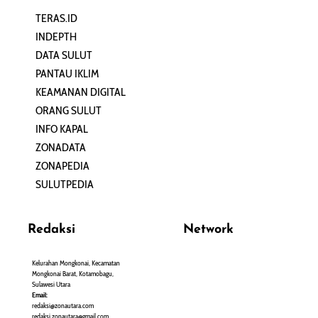
TERAS.ID
REHAT
INDEPTH
PERJALANAN
DATA SULUT
ARTIKEL
PANTAU IKLIM
PERSONA
KEAMANAN DIGITAL
ORANG SULUT
INFO KAPAL
ZONADATA
ZONAPEDIA
SULUTPEDIA
Redaksi
Network
Kelurahan Mongkonai, Kecamatan
PANTAU24.COM
Mongkonai Barat, Kotamobagu,
TENTANGPUAN.COM
Sulawesi Utara
TERASMANADO.COM
Email:
KELASBELAJAR.ORG
redaksi@zonautara.com
redaksi.zonautara@gmail.com