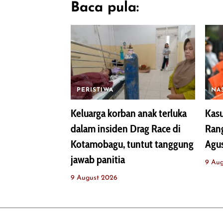
Baca pula:
PERISTIWA
NA
Keluarga korban anak terluka
Kasu
dalam insiden Drag Race di
Rang
Kotamobagu, tuntut tanggung
Agu
jawab panitia
9 Au
9 August 2026