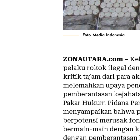
Foto: Media Indonesia
ZONAUTARA.com –
Keb
pelaku rokok ilegal de
kritik tajam dari para 
melemahkan upaya pene
pemberantasan kejahata
Pakar Hukum Pidana Penc
menyampaikan bahwa pe
berpotensi merusak fon
bermain-main dengan k
dengan pemberantasan k