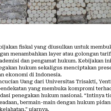
ijakan fiskal yang diusulkan untuk membuka
ngan menambahkan layer atau golongan tari
akademisi dan pengamat hukum. Kebijakan ini 
gakan hukum sekaligus menciptakan pres
n ekonomi di Indonesia.
ucian Uang dari Universitas Trisakti, Yent
ndekatan yang membuka kompromi terhada
dasi penegakan hukum nasional. “Intinya ti
eadaan, bermain-main dengan hukum pidan
ejahatan,” ujarnya.