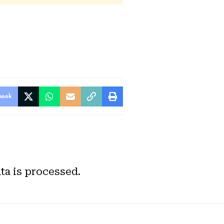
book
a is processed.