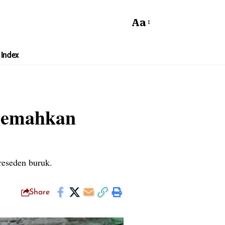
Aa
Index
 Lemahkan
reseden buruk.
Share