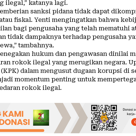
ilegal,” katanya lagi.
mberian sanksi pidana tidak dapat dikomp
 atau fiskal. Yenti mengingatkan bahwa keb
lan bagi pengusaha yang telah mematuhi a
kan tidak dampaknya terhadap pengusaha yan
cewa,” tambahnya.
n penegakan hukum dan pengawasan dinilai 
ran rokok ilegal yang merugikan negara. U
(KPK) dalam mengusut dugaan korupsi di se
njadi momentum penting untuk mempertega
daran rokok ilegal.