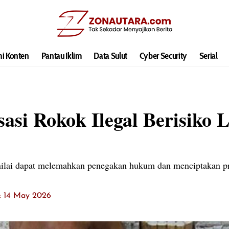
hi Konten
Pantau Iklim
Data Sulut
Cyber Security
Serial
sasi Rokok Ilegal Berisiko
dinilai dapat melemahkan penegakan hukum dan menciptakan p
t: 14 May 2026