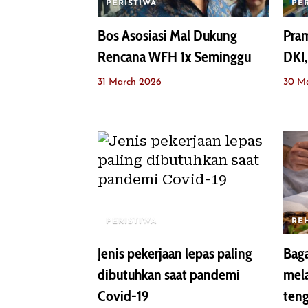
PERISTIWA
PE
Bos Asosiasi Mal Dukung
Pra
Rencana WFH 1x Seminggu
DKI,
31 March 2026
30 M
PERISTIWA
RE
Jenis pekerjaan lepas paling
Baga
dibutuhkan saat pandemi
mela
Covid-19
ten