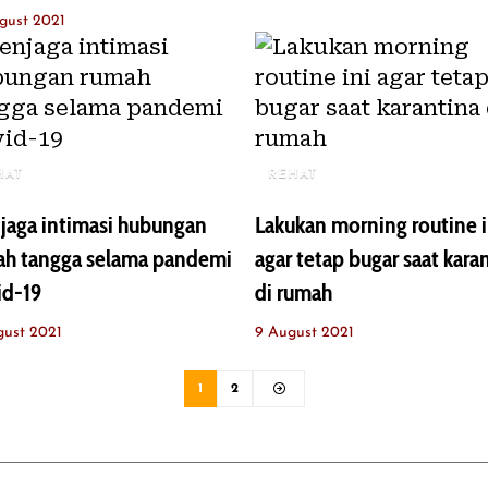
gust 2021
HAT
REHAT
jaga intimasi hubungan
Lakukan morning routine i
ah tangga selama pandemi
agar tetap bugar saat kara
id-19
di rumah
gust 2021
9 August 2021
1
2