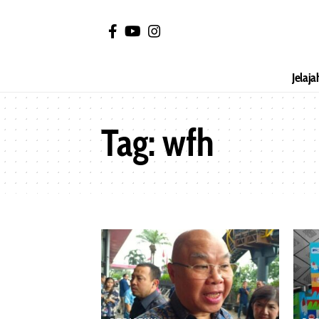
Jelaja
Tag:
wfh