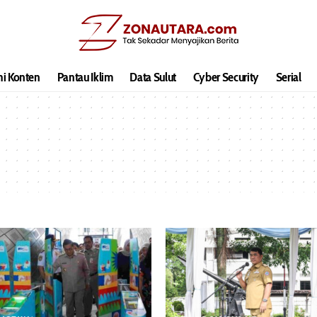
hi Konten
Pantau Iklim
Data Sulut
Cyber Security
Serial