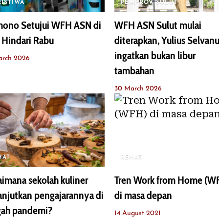
RISTIWA
PEMPROV SULUT
mono Setujui WFH ASN di
WFH ASN Sulut mulai
 Hindari Rabu
diterapkan, Yulius Selvan
ingatkan bukan libur
arch 2026
tambahan
30 March 2026
HAT
REHAT
imana sekolah kuliner
Tren Work from Home (W
njutkan pengajarannya di
di masa depan
gah pandemi?
14 August 2021