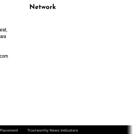
Network
PANTAU24.COM
rat,
TENTANGPUAN.COM
ara
TERASMANADO.COM
KELASBELAJAR.ORG
.com
 Placement
Trustworthy News Indicators