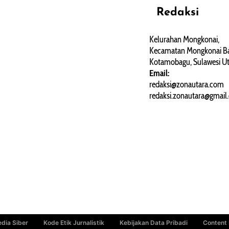
Redaksi
REHAT
PERJALANAN
ARTIKEL
Kelurahan Mongkonai,
Kecamatan Mongkonai Ba
PERSONA
Kotamobagu, Sulawesi Ut
Email:
redaksi@zonautara.com
redaksi.zonautara@gmail
dia Siber
Kode Etik Jurnalistik
Kebijakan Data Pribadi
Content