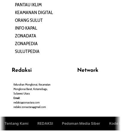
PANTAU IKLIM
PERSONA
KEAMANAN DIGITAL
ORANG SULUT
INFO KAPAL
ZONADATA
ZONAPEDIA
SULUTPEDIA
Redaksi
Network
Kelurahan Mongkonai, Kecamatan
PANTAU24.COM
Mongkonai Barat, Kotamobagu,
TENTANGPUAN.COM
Sulawesi Utara
TERASMANADO.COM
Email:
KELASBELAJAR.ORG
redaksi@zonautara.com
redaksi.zonautara@gmail.com
Tentang Kami
REDAKSI
Pedoman Media Siber
Kode Etik Jurn