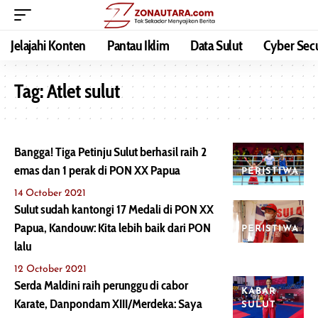
Jelajahi Konten
Pantau Iklim
Data Sulut
Cyber Secu
Tag:
Atlet sulut
Bangga! Tiga Petinju Sulut berhasil raih 2
emas dan 1 perak di PON XX Papua
PERISTIWA
14 October 2021
Sulut sudah kantongi 17 Medali di PON XX
Papua, Kandouw: Kita lebih baik dari PON
PERISTIWA
lalu
12 October 2021
Serda Maldini raih perunggu di cabor
KABAR
Karate, Danpondam XIII/Merdeka: Saya
SULUT