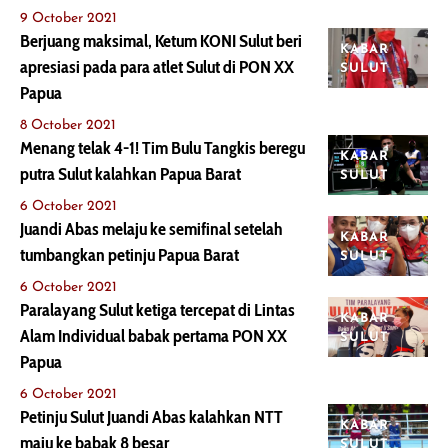
9 October 2021
Berjuang maksimal, Ketum KONI Sulut beri
KABAR
apresiasi pada para atlet Sulut di PON XX
SULUT
Papua
8 October 2021
Menang telak 4-1! Tim Bulu Tangkis beregu
KABAR
putra Sulut kalahkan Papua Barat
SULUT
6 October 2021
Juandi Abas melaju ke semifinal setelah
KABAR
tumbangkan petinju Papua Barat
SULUT
6 October 2021
Paralayang Sulut ketiga tercepat di Lintas
KABAR
Alam Individual babak pertama PON XX
SULUT
Papua
6 October 2021
Petinju Sulut Juandi Abas kalahkan NTT
KABAR
maju ke babak 8 besar
SULUT