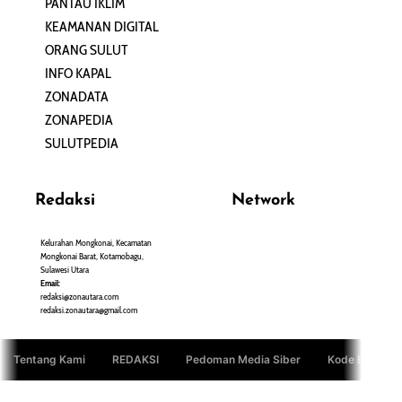
PANTAU IKLIM
PERSONA
KEAMANAN DIGITAL
ORANG SULUT
INFO KAPAL
ZONADATA
ZONAPEDIA
SULUTPEDIA
Redaksi
Network
Kelurahan Mongkonai, Kecamatan
PANTAU24.COM
Mongkonai Barat, Kotamobagu,
TENTANGPUAN.COM
Sulawesi Utara
TERASMANADO.COM
Email:
KELASBELAJAR.ORG
redaksi@zonautara.com
redaksi.zonautara@gmail.com
Tentang Kami
REDAKSI
Pedoman Media Siber
Kode Etik Jurn