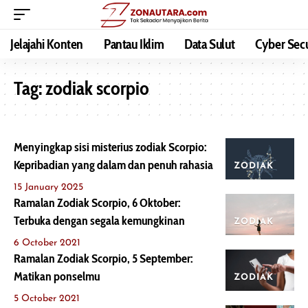
Jelajahi Konten
Pantau Iklim
Data Sulut
Cyber Secu
Tag:
zodiak scorpio
Menyingkap sisi misterius zodiak Scorpio:
Kepribadian yang dalam dan penuh rahasia
ZODIAK
15 January 2025
Ramalan Zodiak Scorpio, 6 Oktober:
Terbuka dengan segala kemungkinan
ZODIAK
6 October 2021
Ramalan Zodiak Scorpio, 5 September:
Matikan ponselmu
ZODIAK
5 October 2021