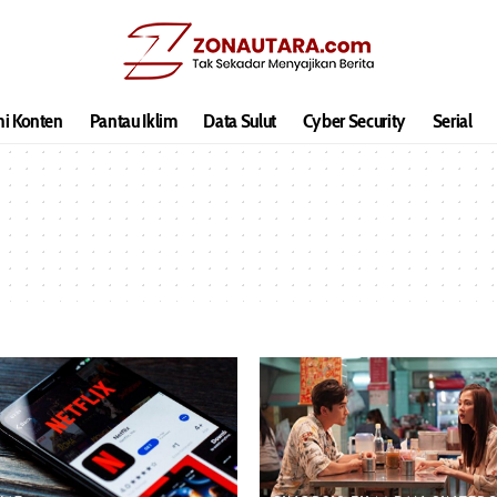
hi Konten
Pantau Iklim
Data Sulut
Cyber Security
Serial