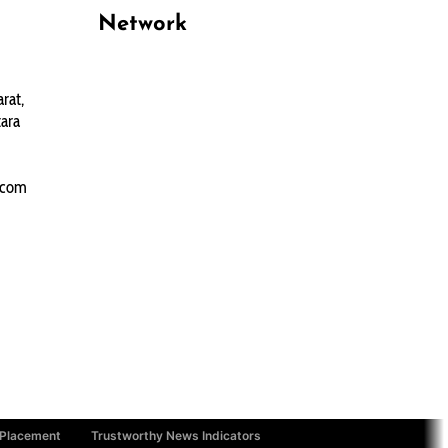
Network
PANTAU24.COM
rat,
TENTANGPUAN.COM
ara
TERASMANADO.COM
KELASBELAJAR.ORG
.com
 Placement
Trustworthy News Indicators