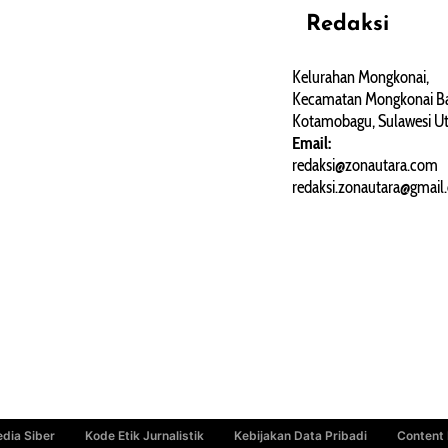
Redaksi
REHAT
PERJALANAN
ARTIKEL
Kelurahan Mongkonai,
Kecamatan Mongkonai Ba
PERSONA
Kotamobagu, Sulawesi Ut
Email:
redaksi@zonautara.com
redaksi.zonautara@gmail
dia Siber
Kode Etik Jurnalistik
Kebijakan Data Pribadi
Content