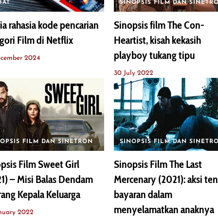
HAT
SINOPSIS FILM DAN SINETR
dia rahasia kode pencarian
Sinopsis film The Con-
gori Film di Netflix
Heartist, kisah kekasih
playboy tukang tipu
ecember 2024
30 July 2022
NOPSIS FILM DAN SINETRON
SINOPSIS FILM DAN SINETR
psis Film Sweet Girl
Sinopsis Film The Last
1) – Misi Balas Dendam
Mercenary (2021): aksi ten
ang Kepala Keluarga
bayaran dalam
menyelamatkan anaknya
nuary 2022