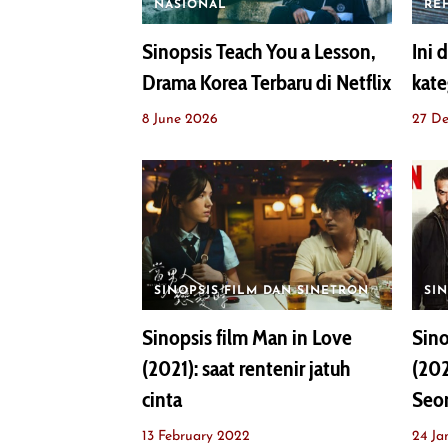
NASIONAL
RE
Sinopsis Teach You a Lesson,
Ini 
Drama Korea Terbaru di Netflix
kate
8 June 2026
27 D
SINOPSIS FILM DAN SINETRON
SI
Sinopsis film Man in Love
Sino
(2021): saat rentenir jatuh
(202
cinta
Seor
13 February 2022
24 Ja