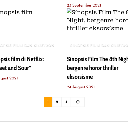
23 September 2021
NOPSIS FILM DAN SINETRON
SINOPSIS FILM DAN SINETR
psis film di Netflix:
Sinopsis Film The 8th Nigh
eet and Sour”
bergenre horor thriller
eksorsisme
gust 2021
24 August 2021
1
2
3