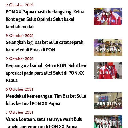
9 October 2021
PON XX Papua masih berlangsung, Ketua
KABAR
Kontingen Sulut Optimis Sulut bakal
SULUT
tambah medali
9 October 2021
Selangkah lagi Basket Sulut catat sejarah
baru: Medali Emas di PON
PERISTIWA
9 October 2021
Berjuang maksimal, Ketum KONI Sulut beri
KABAR
apresiasi pada para atlet Sulut di PON XX
SULUT
Papua
8 October 2021
Mendekati kemenangan, Tim Basket Sulut
lolos ke Final PON XX Papua
PERISTIWA
7 October 2021
Vanda Lontaan, satu-satunya wasit Bulu
KABAR
Tangkis perempuan di PON XX Papua
SULUT