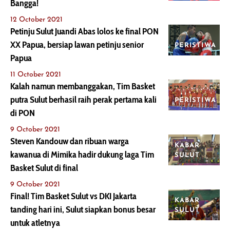
Bangga!
12 October 2021
Petinju Sulut Juandi Abas lolos ke final PON
XX Papua, bersiap lawan petinju senior
PERISTIWA
Papua
11 October 2021
Kalah namun membanggakan, Tim Basket
putra Sulut berhasil raih perak pertama kali
PERISTIWA
di PON
9 October 2021
Steven Kandouw dan ribuan warga
KABAR
kawanua di Mimika hadir dukung laga Tim
SULUT
Basket Sulut di final
9 October 2021
Final! Tim Basket Sulut vs DKI Jakarta
KABAR
tanding hari ini, Sulut siapkan bonus besar
SULUT
untuk atletnya