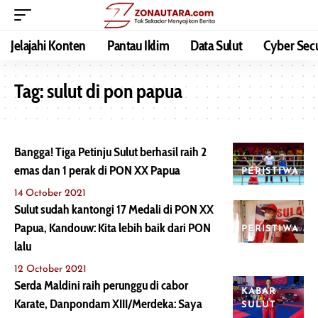
Jelajahi Konten
Pantau Iklim
Data Sulut
Cyber Secu
Tag:
sulut di pon papua
Bangga! Tiga Petinju Sulut berhasil raih 2
emas dan 1 perak di PON XX Papua
PERISTIWA
14 October 2021
Sulut sudah kantongi 17 Medali di PON XX
Papua, Kandouw: Kita lebih baik dari PON
PERISTIWA
lalu
12 October 2021
Serda Maldini raih perunggu di cabor
KABAR
Karate, Danpondam XIII/Merdeka: Saya
SULUT