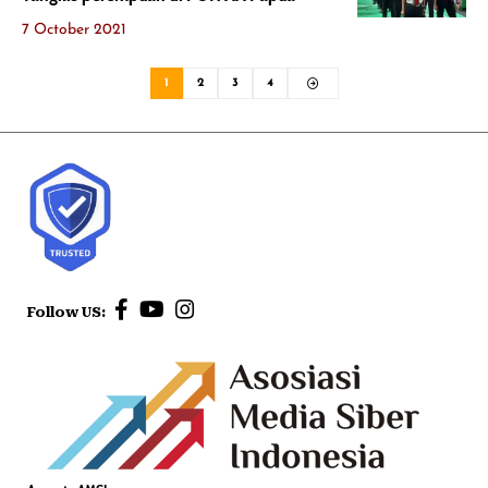
7 October 2021
1
2
3
4
Follow US: